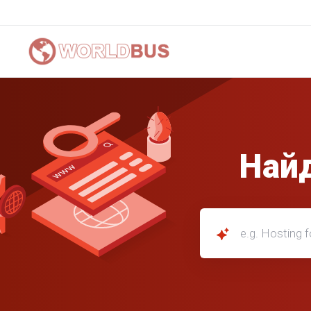
Най
e.g. Hosting for small bu