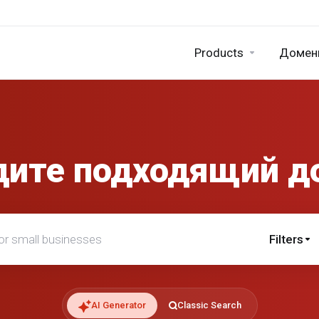
Products
Домен
дите подходящий д
sinesses
Filters
AI Generator
Classic Search