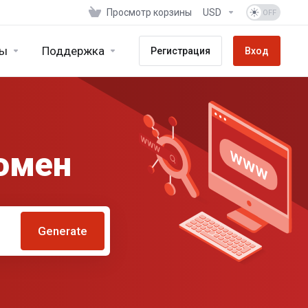
Просмотр корзины
USD
ы
Поддержка
Регистрация
Вход
омен
Generate